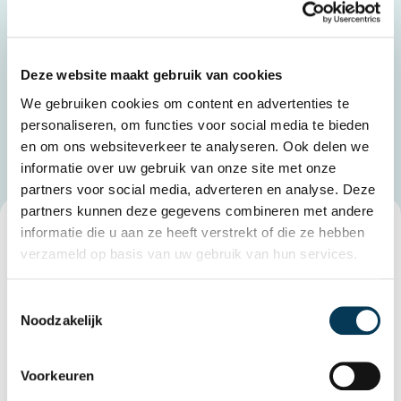
Voor de bovenbouw geldt: op
woensdag 19 juni om
8.00 uur
zijn de cijfers wel zichtbaar, zodat onze
leerlingen hun herkansingen op tijd kunnen kiezen.
Deze website maakt gebruik van cookies
Tot slot
We gebruiken cookies om content en advertenties te
We hopen dat deze aanpassing helpt om meer rust te
personaliseren, om functies voor social media te bieden
brengen in drukke weken.
en om ons websiteverkeer te analyseren. Ook delen we
informatie over uw gebruik van onze site met onze
partners voor social media, adverteren en analyse. Deze
partners kunnen deze gegevens combineren met andere
informatie die u aan ze heeft verstrekt of die ze hebben
GERELATEERD NIEUWS
verzameld op basis van uw gebruik van hun services.
Toestemmingsselectie
Noodzakelijk
Voorkeuren