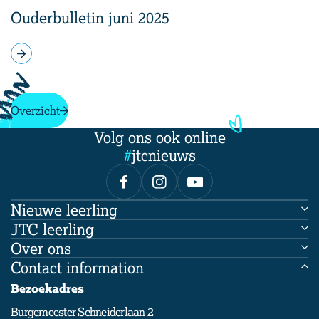
Ouderbulletin juni 2025
Overzicht
Volg ons ook online
#
jtcnieuws
Nieuwe leerling
JTC leerling
Onderwijs op het JTC
Over ons
JTC leerling
Kennismaken
Contact information
Leer ons kennen
Magister web
Aanmelden nieuwe leerling
Bezoekadres
Kalender
Veelgestelde vragen
Burgemeester Schneiderlaan 2
Werken bij