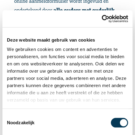
online aanmeldformulier wordt ingevuld en
ondertekend door
alle ouders met ouderlijk
gezag
(meestal twee personen). Zorg ervoor dat het
formulier volledig is ingevuld en ondertekend
vóór
de afspraak
, uiterlijk 2 dagen van tevoren. Het
Deze website maakt gebruik van cookies
online aanmeldformulier is beschikbaar vanaf 1
We gebruiken cookies om content en advertenties te
maart.
personaliseren, om functies voor social media te bieden
Identificatie van de leerling
: Tijdens het
en om ons websiteverkeer te analyseren. Ook delen we
informatie over uw gebruik van onze site met onze
aanmeldingsgesprek wordt uw kind gevraagd zich te
partners voor social media, adverteren en analyse. Deze
identificeren. Het
BSN-nummer
op het
partners kunnen deze gegevens combineren met andere
aanmeldformulier moet overeenkomen met dat op
informatie die u aan ze heeft verstrekt of die ze hebben
het
identificatiebewijs
van de leerling
verzameld op basis van uw gebruik van hun services.
(bijvoorbeeld paspoort of ID). Controleer dit al van
Toestemmingsselectie
tevoren om vertraging te voorkomen.
Noodzakelijk
Leerlingprofiel
: Het leerlingprofiel (het definitieve