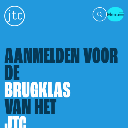
Menu
Sluit
AANMELDEN
VOOR
DE
BRUGKLAS
VAN
HET
JTC