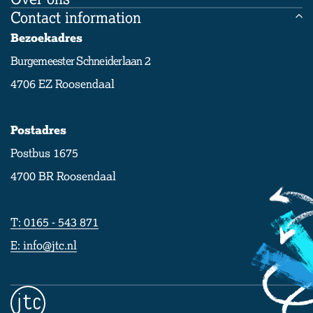
Kennismaken
Contact information
Leer ons kennen
Magister web
Aanmelden nieuwe leerling
Bezoekadres
Kalender
Veelgestelde vragen
Burgemeester Schneiderlaan 2
Werken bij
4706 EZ Roosendaal
Contact
Privacy
Postadres
Postbus 1675
4700 BR Roosendaal
T: 0165 - 543 871
E: info@jtc.nl