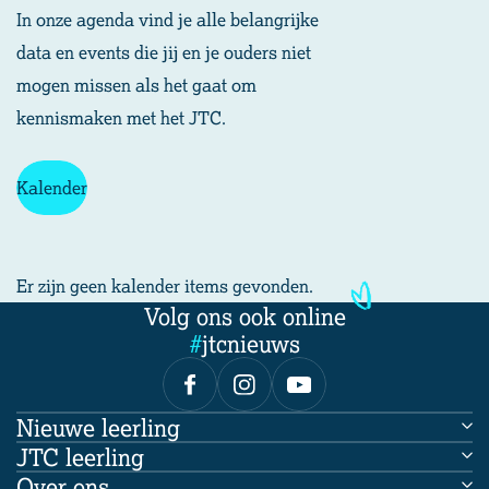
In onze agenda vind je alle belangrijke
data en events die jij en je ouders niet
mogen missen als het gaat om
kennismaken met het JTC.
Kalender
Er zijn geen kalender items gevonden.
Volg ons ook online
#
jtcnieuws
Nieuwe leerling
JTC leerling
Onderwijs op het JTC
Over ons
JTC leerling