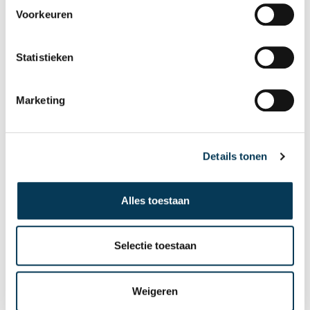
advies van de basisschool) wordt digitaal
Voorkeuren
aangeleverd door de school. Als dit niet gebeurt,
vragen we u om het advies zelf mee te nemen naar de
Statistieken
afspraak.
Documenten voor niet-Nederlandse ouders
: Als
Marketing
u geen Nederlandse nationaliteit heeft en minder dan
twee jaar in Nederland verblijft, vragen wij om
een
kopie van de paspoorten van beide
Details tonen
ouders
mee te nemen.
Andere relevante informatie
: Zorg ervoor dat alle
Alles toestaan
andere belangrijke documenten en gegevens die van
invloed kunnen zijn op het onderwijs van uw kind,
Selectie toestaan
beschikbaar zijn bij de aanmelding.
Het onderwijscontract:
Er zijn heel wat afspraken
Weigeren
rond een school, ook op het JTC. Over onderwijs,