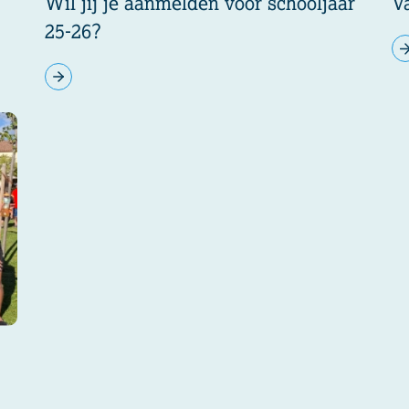
Wil jij je aanmelden voor schooljaar
Va
25-26?