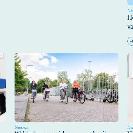
Ni
H
v
Nieuws
Ni