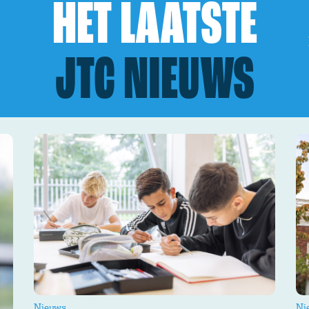
HET
LAATSTE
JTC
NIEUWS
Onderwijs op het JTC
Kennismaken
Aanmelden nieuwe leerling
Nieuws
Ni