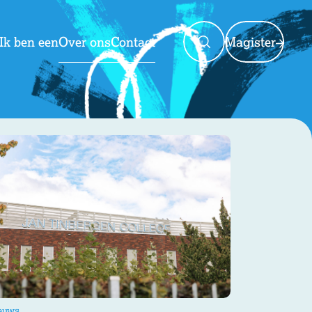
Ik ben een
Over ons
Contact
Magister
Magister
Jaarplanning
Ziek melden en verlof
Nieuws
euws