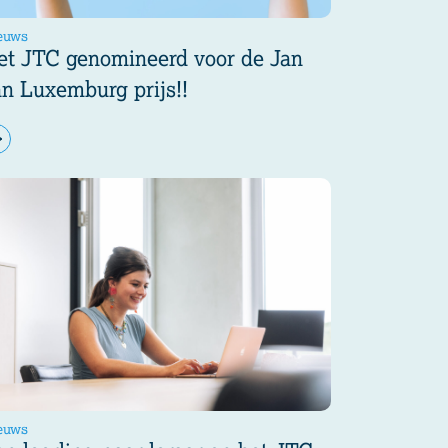
euws
et JTC genomineerd voor de Jan
an Luxemburg prijs!!
euws