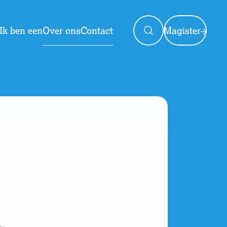
Ik ben een
Over ons
Contact
Magister
Magister
Jaarplanning
Ziek melden en verlof
Nieuws