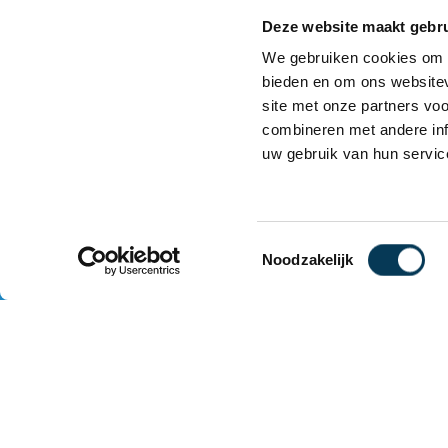
leren op het JTC eruitziet: inspirerend,
Deze website maakt gebru
Er is van alles te doen:
We gebruiken cookies om c
Ontdek onze praktische vakken en p
bieden en om ons websitev
Bekijk demonstraties in de wetensch
site met onze partners vo
Ervaar hoe wij werken aan persoonl
combineren met andere inf
uw gebruik van hun servic
En stel gerust vragen aan onze ment
Toestemmingsselectie
Noodzakelijk
WIL JIJ
JT
KR