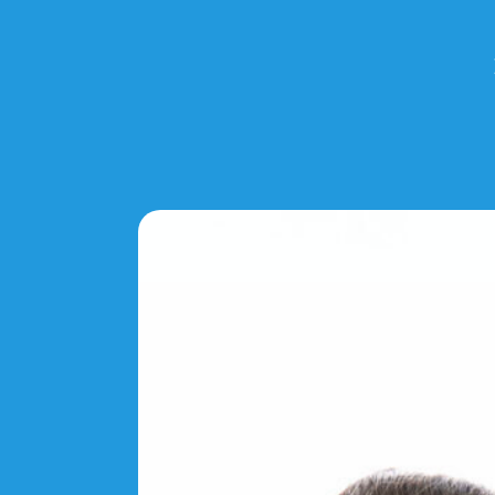
Onderwijs op het JTC
Kennismaken
Aanmelden nieuwe leerling