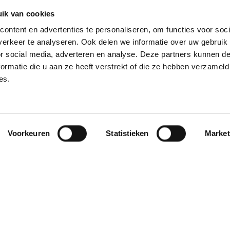
 uitdagend en persoonlijk. Van tweetalig vwo tot mavo/ha
ik van cookies
ontent en advertenties te personaliseren, om functies voor soci
rojecten;
erkeer te analyseren. Ook delen we informatie over uw gebruik
aps- en talenlokalen;
or social media, adverteren en analyse. Deze partners kunnen 
ijke groei en samenwerking;
ormatie die u aan ze heeft verstrekt of die ze hebben verzameld
es.
oren, teamleiders en leerlingen.
Voorkeuren
Statistieken
Market
TTJJC
HOE HET IS 
IJGEN OP HET JT