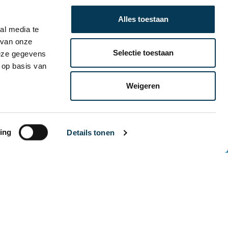
vo – je ervaart het allemaal.
Alles toestaan
al media te
 van onze
Selectie toestaan
deze gegevens
 op basis van
Weigeren
ing
Details tonen
OM LES TE
C?